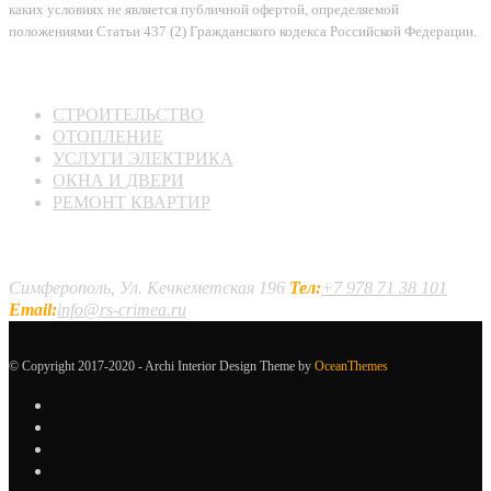
каких условиях не является публичной офертой, определяемой
положениями Статьи 437 (2) Гражданского кодекса Российской Федерации.
АКТУАЛЬНЫЕ РАБОТЫ
СТРОИТЕЛЬСТВО
ОТОПЛЕНИЕ
УСЛУГИ ЭЛЕКТРИКА
ОКНА И ДВЕРИ
РЕМОНТ КВАРТИР
КОНТАКТНАЯ ИНФОРМАЦИЯ
Симферополь, Ул. Кечкеметская 196
Тел:
+7 978 71 38 101
Email:
info@rs-crimea.ru
© Copyright 2017-2020 - Archi Interior Design Theme by
OceanThemes