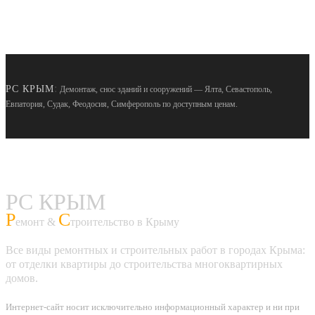
:
РС КРЫМ
Демонтаж, снос зданий и сооружений — Ялта, Севастополь,
Евпатория, Судак, Феодосия, Симферополь по доступным ценам.
РС КРЫМ
Р
С
емонт &
троительство в Крыму
Все виды ремонтных и строительных работ в городах Крыма:
от отделки квартиры до строительства многоквартирных
домов.
Интернет-сайт носит исключительно информационный характер и ни при